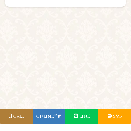
Call
Online予約
LINE
SMS