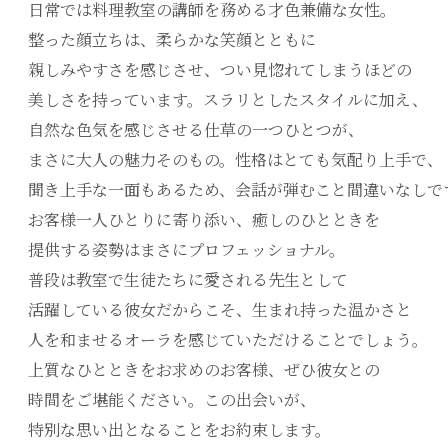
日常では料理教室の講師を務める才色兼備な女性。
整った顔立ちは、柔らかな笑顔とともに
親しみやすさを感じさせ、つい見惚れてしまうほどの
美しさを持っています。スラリとしたスタイルに加え、
自然な色気を感じさせる仕草の一つひとつが、
まさに大人の魅力そのもの。性格はとても気配り上手で、
聞き上手な一面もあるため、会話が弾むこと間違いなしで
お客様一人ひとりに寄り添い、癒しのひとときを
提供する姿勢はまさにプロフェッショナル。
普段は教室で生徒たちに愛される先生として
活躍している彼女だからこそ、生まれ持った温かさと
人を和ませるオーラを感じていただけることでしょう。
上質なひとときをお求めのお客様、ぜひ彼女との
時間をご堪能ください。この出会いが、
特別な思い出となることをお約束します。