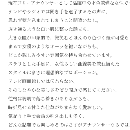
現在フリーアナウンサーとして活躍中の才色兼備な女性で
テレビやラジオでは聞き手を魅了するその声に、
思わず惹き込まれてしまうこと間違いなし。
透き通るような白い肌に整った顔立ち、
大きな瞳が印象的で、微笑むとほんのり色づく頬が可愛ら
まるで女優のようなオーラを纏いながらも、
どこか親しみやすい雰囲気を持ち合わせています。
スラリとした手足に、女性らしい曲線美を兼ね備えた
スタイルはまさに理想的なプロポーション。
テレビ画面越しでは伝わらない、
そのしなやかな美しさをぜひ間近で感じてください。
性格は聡明で落ち着きがありながらも、
時折見せる甘えた仕草がたまらなく愛おしい。
気配り上手で会話の引き出しも多く、
どんな話題でも楽しめるのはさすがアナウンサーならでは