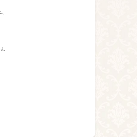
に、
は、
。