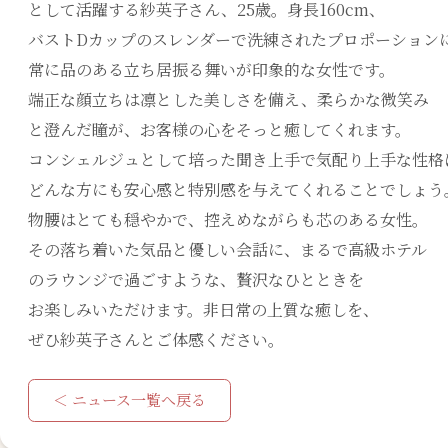
として活躍する紗英子さん、25歳。身長160cm、
バストDカップのスレンダーで洗練されたプロポーション
常に品のある立ち居振る舞いが印象的な女性です。
端正な顔立ちは凛とした美しさを備え、柔らかな微笑み
と澄んだ瞳が、お客様の心をそっと癒してくれます。
コンシェルジュとして培った聞き上手で気配り上手な性格
どんな方にも安心感と特別感を与えてくれることでしょう
物腰はとても穏やかで、控えめながらも芯のある女性。
その落ち着いた気品と優しい会話に、まるで高級ホテル
のラウンジで過ごすような、贅沢なひとときを
お楽しみいただけます。非日常の上質な癒しを、
ぜひ紗英子さんとご体感ください。
＜ ニュース一覧へ戻る