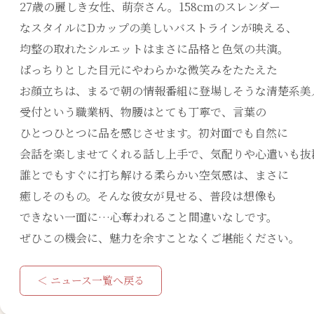
27歳の麗しき女性、萌奈さん。158cmのスレンダー
なスタイルにDカップの美しいバストラインが映える、
均整の取れたシルエットはまさに品格と色気の共演。
ぱっちりとした目元にやわらかな微笑みをたたえた
お顔立ちは、まるで朝の情報番組に登場しそうな清楚系美
受付という職業柄、物腰はとても丁寧で、言葉の
ひとつひとつに品を感じさせます。初対面でも自然に
会話を楽しませてくれる話し上手で、気配りや心遣いも抜
誰とでもすぐに打ち解ける柔らかい空気感は、まさに
癒しそのもの。そんな彼女が見せる、普段は想像も
できない一面に…心奪われること間違いなしです。
ぜひこの機会に、魅力を余すことなくご堪能ください。
＜ ニュース一覧へ戻る