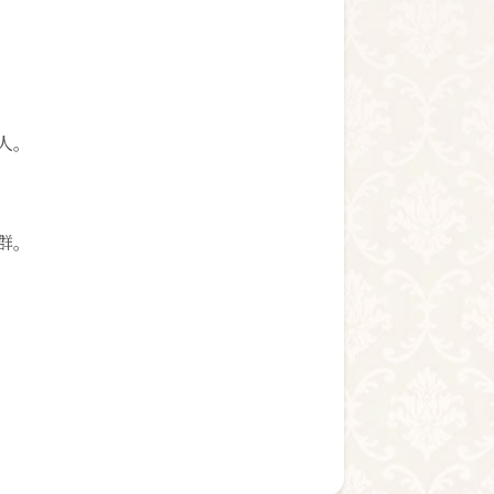
人。
群。