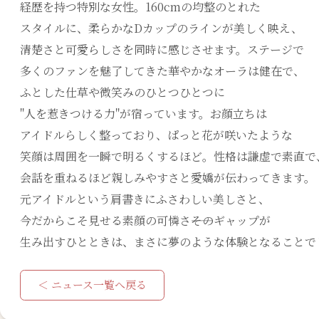
経歴を持つ特別な女性。160cmの均整のとれた
スタイルに、柔らかなDカップのラインが美しく映え、
清楚さと可愛らしさを同時に感じさせます。ステージで
多くのファンを魅了してきた華やかなオーラは健在で、
ふとした仕草や微笑みのひとつひとつに
"人を惹きつける力"が宿っています。お顔立ちは
アイドルらしく整っており、ぱっと花が咲いたような
笑顔は周囲を一瞬で明るくするほど。性格は謙虚で素直で
会話を重ねるほど親しみやすさと愛嬌が伝わってきます。
元アイドルという肩書きにふさわしい美しさと、
今だからこそ見せる素顔の可憐さ――そのギャップが
生み出すひとときは、まさに夢のような体験となることで
＜ ニュース一覧へ戻る