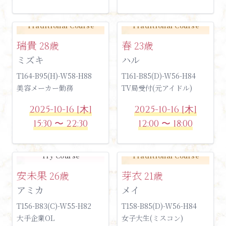
Traditional Course
Traditional Course
瑞貴
春
28歳
23歳
ミズキ
ハル
T164-B95(H)-W58-H88
T161-B85(D)-W56-H84
美容メーカー勤務
TV局受付(元アイドル)
2025-10-16 [木]
2025-10-16 [木]
15:30 〜 22:30
12:00 〜 18:00
Try Course
Traditional Course
安未果
芽衣
26歳
21歳
アミカ
メイ
T156-B83(C)-W55-H82
T158-B85(D)-W56-H84
大手企業OL
女子大生(ミスコン)